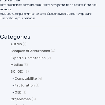
en cliquant "
sel
".
Votre sélection est permanente sur votre navigateur, rien n'est stocké sur nos
serveurs.
Vous pouvez exporter/importer cette sélection avec d'autres navigateurs.
Très pratique pour partager.
Catégories
Autres
(1)
Banques et Assurances
(4)
Experts-Comptables
(2)
Médias
(3)
SC (OD)
(8)
-
Comptabilité
(4)
-
Facturation
(1)
-
GED
(1)
Organismes
(3)