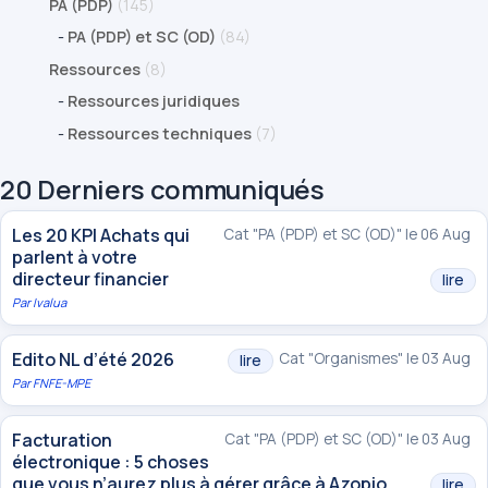
PA (PDP)
(145)
-
PA (PDP) et SC (OD)
(84)
Ressources
(8)
-
Ressources juridiques
-
Ressources techniques
(7)
20 Derniers communiqués
Les 20 KPI Achats qui
Cat "PA (PDP) et SC (OD)" le 06 Aug
parlent à votre
directeur financier
lire
Par
Ivalua
Edito NL d’été 2026
Cat "Organismes" le 03 Aug
lire
Par
FNFE-MPE
Facturation
Cat "PA (PDP) et SC (OD)" le 03 Aug
électronique : 5 choses
que vous n’aurez plus à gérer grâce à Azopio
lire