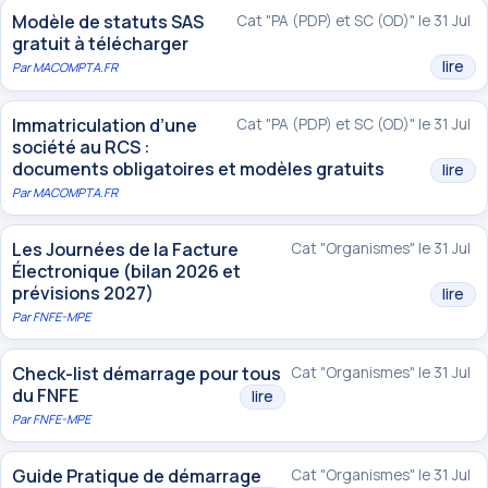
Modèle de statuts SAS
Cat "PA (PDP) et SC (OD)" le 31 Jul
gratuit à télécharger
lire
Par
MACOMPTA.FR
Immatriculation d’une
Cat "PA (PDP) et SC (OD)" le 31 Jul
société au RCS :
documents obligatoires et modèles gratuits
lire
Par
MACOMPTA.FR
Les Journées de la Facture
Cat "Organismes" le 31 Jul
Électronique (bilan 2026 et
prévisions 2027)
lire
Par
FNFE-MPE
Check-list démarrage pour tous
Cat "Organismes" le 31 Jul
du FNFE
lire
Par
FNFE-MPE
Guide Pratique de démarrage
Cat "Organismes" le 31 Jul