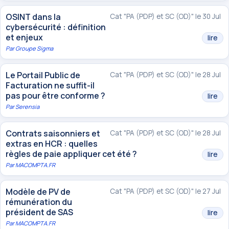
OSINT dans la
Cat "PA (PDP) et SC (OD)" le 30 Jul
cybersécurité : définition
et enjeux
lire
Par
Groupe Sigma
Le Portail Public de
Cat "PA (PDP) et SC (OD)" le 28 Jul
Facturation ne suffit-il
pas pour être conforme ?
lire
Par
Serensia
Contrats saisonniers et
Cat "PA (PDP) et SC (OD)" le 28 Jul
extras en HCR : quelles
règles de paie appliquer cet été ?
lire
Par
MACOMPTA.FR
Modèle de PV de
Cat "PA (PDP) et SC (OD)" le 27 Jul
rémunération du
président de SAS
lire
Par
MACOMPTA.FR