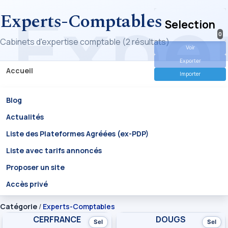
Experts-Comptables
Selection
0
Cabinets d'expertise comptable (2 résultats)
Voir
Exporter
Accueil
Importer
Blog
Actualités
Liste des Plateformes Agréées (ex-PDP)
Liste avec tarifs annoncés
Proposer un site
Accès privé
Catégorie
/
Experts-Comptables
CERFRANCE
DOUGS
Sel
Sel