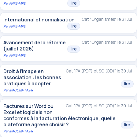
lire
Par
FNFE-MPE
International et normalisation
Cat "Organismes" le 31 Jul
lire
Par
FNFE-MPE
Avancement de la réforme
Cat "Organismes" le 31 Jul
(juillet 2026)
lire
Par
FNFE-MPE
Droit à l’image en
Cat "PA (PDP) et SC (OD)" le 30 Jul
association : les bonnes
pratiques à adopter
lire
Par
MACOMPTA.FR
Factures sur Word ou
Cat "PA (PDP) et SC (OD)" le 30 Jul
Excel et logiciels non
conformes à la facturation électronique, quelle
plateforme agréée choisir ?
lire
Par
MACOMPTA.FR