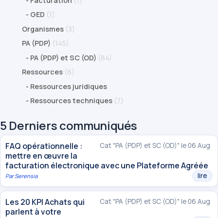
-
Facturation
(1)
-
GED
(1)
Organismes
(3)
PA (PDP)
(145)
-
PA (PDP) et SC (OD)
(84)
Ressources
(8)
-
Ressources juridiques
-
Ressources techniques
(7)
5 Derniers communiqués
FAQ opérationnelle :
Cat "PA (PDP) et SC (OD)" le 06 Aug
mettre en œuvre la
facturation électronique avec une Plateforme Agréée
lire
Par
Serensia
Les 20 KPI Achats qui
Cat "PA (PDP) et SC (OD)" le 06 Aug
parlent à votre