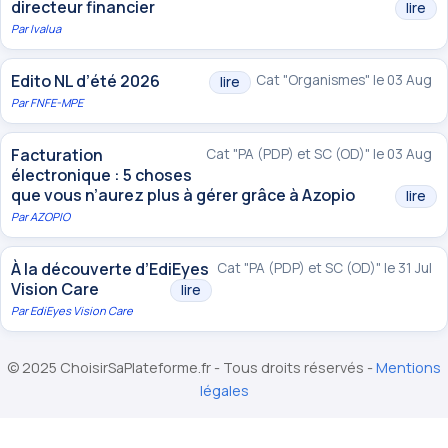
directeur financier
lire
Par
Ivalua
Edito NL d’été 2026
Cat "Organismes" le 03 Aug
lire
Par
FNFE-MPE
Facturation
Cat "PA (PDP) et SC (OD)" le 03 Aug
électronique : 5 choses
que vous n’aurez plus à gérer grâce à Azopio
lire
Par
AZOPIO
À la découverte d’EdiEyes
Cat "PA (PDP) et SC (OD)" le 31 Jul
Vision Care
lire
Par
EdiEyes Vision Care
© 2025 ChoisirSaPlateforme.fr - Tous droits réservés -
Mentions
légales