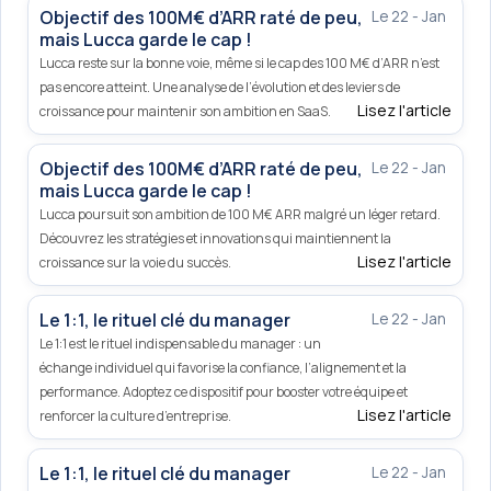
Objectif des 100M€ d’ARR raté de peu,
Le 22 - Jan
mais Lucca garde le cap !
Lucca reste sur la bonne voie, même si le cap des 100 M€ d’ARR n’est
pas encore atteint. Une analyse de l’évolution et des leviers de
Lisez l'article
croissance pour maintenir son ambition en SaaS.
Objectif des 100M€ d’ARR raté de peu,
Le 22 - Jan
mais Lucca garde le cap !
Lucca poursuit son ambition de 100 M€ ARR malgré un léger retard.
Découvrez les stratégies et innovations qui maintiennent la
Lisez l'article
croissance sur la voie du succès.
Le 1:1, le rituel clé du manager
Le 22 - Jan
Le 1:1 est le rituel indispensable du manager : un
échange individuel qui favorise la confiance, l’alignement et la
performance. Adoptez ce dispositif pour booster votre équipe et
Lisez l'article
renforcer la culture d’entreprise.
Le 1:1, le rituel clé du manager
Le 22 - Jan