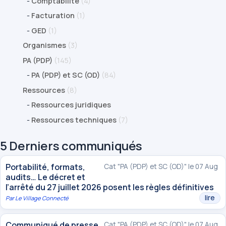
-
Comptabilité
(4)
-
Facturation
(1)
-
GED
(1)
Organismes
(3)
PA (PDP)
(145)
-
PA (PDP) et SC (OD)
(84)
Ressources
(8)
-
Ressources juridiques
-
Ressources techniques
(7)
5 Derniers communiqués
Portabilité, formats,
Cat "PA (PDP) et SC (OD)" le 07 Aug
audits… Le décret et
l’arrêté du 27 juillet 2026 posent les règles définitives
lire
Par
Le Village Connecté
Communiqué de presse
Cat "PA (PDP) et SC (OD)" le 07 Aug