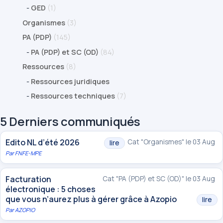
-
GED
(1)
Organismes
(3)
PA (PDP)
(145)
-
PA (PDP) et SC (OD)
(84)
Ressources
(8)
-
Ressources juridiques
-
Ressources techniques
(7)
5 Derniers communiqués
Edito NL d’été 2026
Cat "Organismes" le 03 Aug
lire
Par
FNFE-MPE
Facturation
Cat "PA (PDP) et SC (OD)" le 03 Aug
électronique : 5 choses
que vous n’aurez plus à gérer grâce à Azopio
lire
Par
AZOPIO