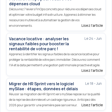
dépenses cloud
Découvrez 7 leviers FinOps concrets pour réduire vos dépenses cloud
et optimiser votre budget infrastructure. Apprenez à éliminer les
ressources inutiles et à automatiser la gestion de vos
Lisez l'article
environnements.
Vacance locative : analyser les
Le 24 - Jun
signaux faibles pour booster la
rentabilité de votre parc !
Apprenez à identifier les signaux faibles de la vacance locative pour
protéger la rentabilité de votre parc immobilier. Découvrez comment
l'IA et la data permettent une gestion patrimoniale proactive et agile.
Lisez l'article
Migrer de HR Sprint vers le logiciel
Le 18 - Jun
mySilae : étapes, données et délais
Réussir sa migration de HR Sprint vers mySilae repose sur la qualité
de la reprise des données et un cadrage rigoureux. Anticipez dès
Lisez l'article
2026 pour garantir une première paie sans erreur.