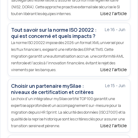
sauvegardes résilientes et d'assurer la conformité réglementaire
(NIS2, DORA). Cette approche proactive externalisée sécurise le SI
Lisez l'article
tout en libérant les équipes internes.
Tout savoir sur la norme ISO 20022 :
Le 16 - Jun
qui est concerné et quels impacts ?
La norme ISO 20022 impose dès 2026 un format XML universel pour
les flux financiers, exigeant une refonte des ERP et TMS. Cette
migration garantit une automatisation accrue, une conformité AML
renforcée et l'accès à l'innovation financière, évitant le rejet des
Lisez l'article
virements par les banques.
Choisir un partenaire mySilae :
Le 15 - Jun
niveaux de certification et critères
Le choix d'un intégrateur mySilae certifié TOP 100 garantit une
expertise approfondie et un accompagnement sur-mesure pour la
migration depuis HR Sprint. La sécurité des données (ISO 27001) et la
qualité de la reprise historique sont les critères clés pour assurer une
Lisez l'article
transition sereine et pérenne.