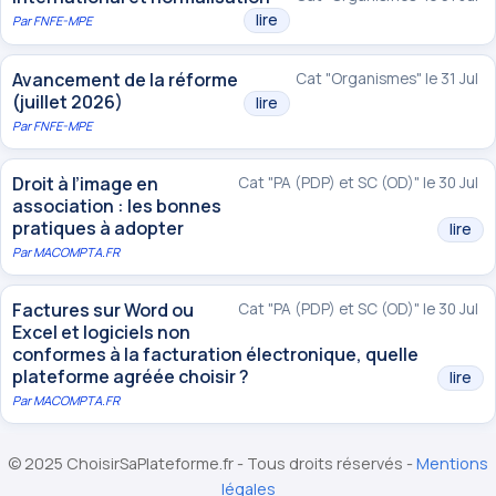
lire
Par
FNFE-MPE
Avancement de la réforme
Cat "Organismes" le 31 Jul
(juillet 2026)
lire
Par
FNFE-MPE
Droit à l’image en
Cat "PA (PDP) et SC (OD)" le 30 Jul
association : les bonnes
pratiques à adopter
lire
Par
MACOMPTA.FR
Factures sur Word ou
Cat "PA (PDP) et SC (OD)" le 30 Jul
Excel et logiciels non
conformes à la facturation électronique, quelle
plateforme agréée choisir ?
lire
Par
MACOMPTA.FR
© 2025 ChoisirSaPlateforme.fr - Tous droits réservés -
Mentions
légales