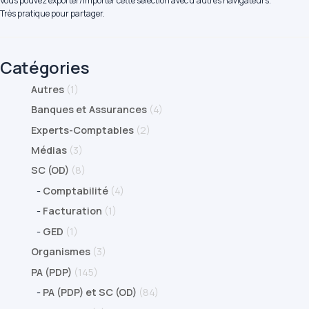
Vous pouvez exporter/importer cette sélection avec d'autres navigateurs.
Très pratique pour partager.
Catégories
Autres
(1)
Banques et Assurances
(4)
Experts-Comptables
(2)
Médias
(3)
SC (OD)
(8)
-
Comptabilité
(4)
-
Facturation
(1)
-
GED
(1)
Organismes
(3)
PA (PDP)
(145)
-
PA (PDP) et SC (OD)
(84)