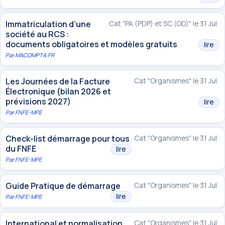
Immatriculation d’une
Cat "PA (PDP) et SC (OD)" le 31 Jul
société au RCS :
documents obligatoires et modèles gratuits
lire
Par
MACOMPTA.FR
Les Journées de la Facture
Cat "Organismes" le 31 Jul
Électronique (bilan 2026 et
prévisions 2027)
lire
Par
FNFE-MPE
Check-list démarrage pour tous
Cat "Organismes" le 31 Jul
du FNFE
lire
Par
FNFE-MPE
Guide Pratique de démarrage
Cat "Organismes" le 31 Jul
lire
Par
FNFE-MPE
International et normalisation
Cat "Organismes" le 31 Jul