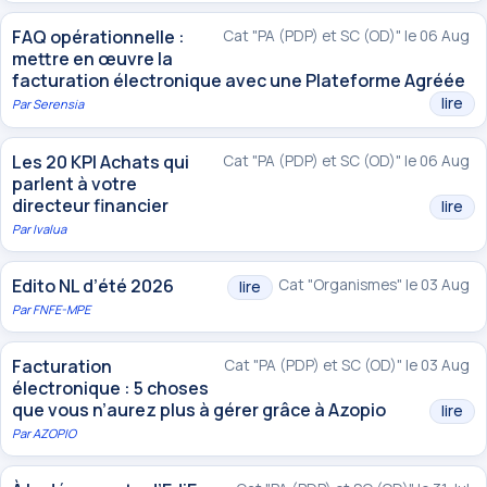
FAQ opérationnelle :
Cat "PA (PDP) et SC (OD)" le 06 Aug
mettre en œuvre la
facturation électronique avec une Plateforme Agréée
lire
Par
Serensia
Les 20 KPI Achats qui
Cat "PA (PDP) et SC (OD)" le 06 Aug
parlent à votre
directeur financier
lire
Par
Ivalua
Edito NL d’été 2026
Cat "Organismes" le 03 Aug
lire
Par
FNFE-MPE
Facturation
Cat "PA (PDP) et SC (OD)" le 03 Aug
électronique : 5 choses
que vous n’aurez plus à gérer grâce à Azopio
lire
Par
AZOPIO