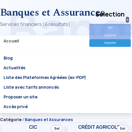
Banques et Assurances
Selection
0
Services financiers (4 résultats)
Voir
Exporter
Accueil
Importer
Blog
Actualités
Liste des Plateformes Agréées (ex-PDP)
Liste avec tarifs annoncés
Proposer un site
Accès privé
Catégorie
/
Banques et Assurances
CIC
CRÉDIT AGRICOLE
Sel
Sel