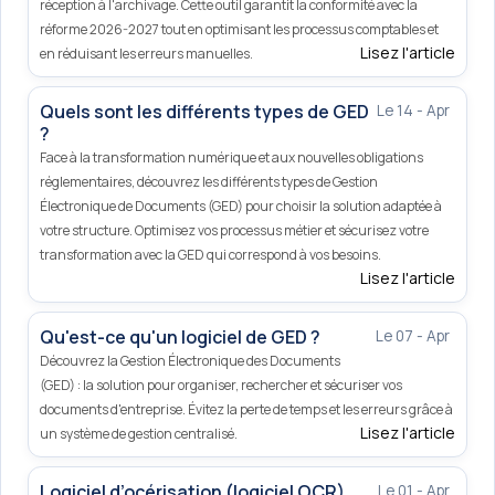
réception à l'archivage. Cette outil garantit la conformité avec la
réforme 2026-2027 tout en optimisant les processus comptables et
Lisez l'article
en réduisant les erreurs manuelles.
Quels sont les différents types de GED
Le 14 - Apr
?
Face à la transformation numérique et aux nouvelles obligations
réglementaires, découvrez les différents types de Gestion
Électronique de Documents (GED) pour choisir la solution adaptée à
votre structure. Optimisez vos processus métier et sécurisez votre
transformation avec la GED qui correspond à vos besoins.
Lisez l'article
Qu'est-ce qu'un logiciel de GED ?
Le 07 - Apr
Découvrez la Gestion Électronique des Documents
(GED) : la solution pour organiser, rechercher et sécuriser vos
documents d'entreprise. Évitez la perte de temps et les erreurs grâce à
Lisez l'article
un système de gestion centralisé.
Logiciel d’océrisation (logiciel OCR)
Le 01 - Apr