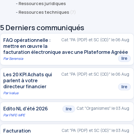
-
Ressources juridiques
-
Ressources techniques
(7)
5 Derniers communiqués
FAQ opérationnelle :
Cat "PA (PDP) et SC (OD)" le 06 Aug
mettre en œuvre la
facturation électronique avec une Plateforme Agréée
lire
Par
Serensia
Les 20 KPI Achats qui
Cat "PA (PDP) et SC (OD)" le 06 Aug
parlent à votre
directeur financier
lire
Par
Ivalua
Edito NL d’été 2026
Cat "Organismes" le 03 Aug
lire
Par
FNFE-MPE
Facturation
Cat "PA (PDP) et SC (OD)" le 03 Aug