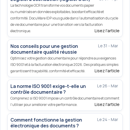
La technologie OCR transforme vos documents papier
ou numérisés en données exploitables, boostant efficacité et
conformité. DocuWare IDP vous guide dans l’automatisation du cycle
de vie documentaire pour une transition vers la facturation
Lisez l'article
électronique.
Nos conseils pour une gestion
Le 31 - Mar
documentaire qualité réussie
Optimisez votre gestion documentaire pour répondre aux exigences
ISO 9001 et à la facturation électronique 2026. Des pratiques simples
Lisez l'article
garantissent traçabilité, conformité et efficacité.
La norme ISO 9001 exige-t-elle un
Le 26 - Mar
contrôle documentaire ?
Comprenez si ISO 9001 impose un contrôle documentaire et comment
Lisez l'article
l’utiliser pour améliorer votre performance.
Comment fonctionne la gestion
Le 24 - Mar
électronique des documents ?