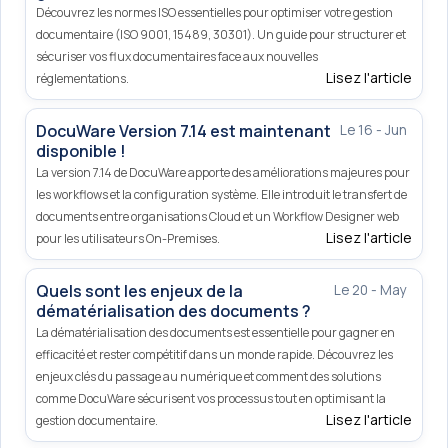
Découvrez les normes ISO essentielles pour optimiser votre gestion
documentaire (ISO 9001, 15489, 30301). Un guide pour structurer et
sécuriser vos flux documentaires face aux nouvelles
Lisez l'article
réglementations.
DocuWare Version 7.14 est maintenant
Le 16 - Jun
disponible !
La version 7.14 de DocuWare apporte des améliorations majeures pour
les workflows et la configuration système. Elle introduit le transfert de
documents entre organisations Cloud et un Workflow Designer web
Lisez l'article
pour les utilisateurs On-Premises.
Quels sont les enjeux de la
Le 20 - May
dématérialisation des documents ?
La dématérialisation des documents est essentielle pour gagner en
efficacité et rester compétitif dans un monde rapide. Découvrez les
enjeux clés du passage au numérique et comment des solutions
comme DocuWare sécurisent vos processus tout en optimisant la
Lisez l'article
gestion documentaire.