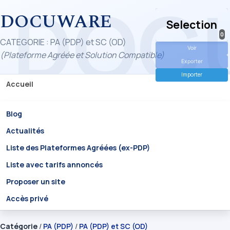
DOCUWARE
Selection
0
CATEGORIE : PA (PDP) et SC (OD)
Voir
(Plateforme Agréée et Solution Compatible)
Exporter
Importer
Accueil
Blog
Actualités
Liste des Plateformes Agréées (ex-PDP)
Liste avec tarifs annoncés
Proposer un site
Accès privé
Catégorie
/
PA (PDP)
/
PA (PDP) et SC (OD)