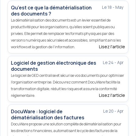
Qu’est ce que la dématérialisation
Le 18 - May
des documents ?
La dématérialisation des documents est un levier essentiel de
productivité pour les organisations, qu'elles soient publiques ou
privées. Elle permet de remplacer les formats physiques par des
versions numériques sécurisées et accessibles, simplifiant ainsi les
Lisez l'article
workflows et la gestion de l'information.
Logiciel de gestion électronique des
Le 24 - Apr
documents
Le logiciel de GED centralise et sécurise vos documents pour optimiser
l'organisation entreprise. Découvrez comment DocuWare facilite la
transformation digitale, réduit les risques et assure la conformité
Lisez l'article
réglementaire.
DocuWare : logiciel de
Le 20 - Apr
dématérialisation des factures
DocuWare propose une solution complète de dématérialisation pour
les directions financières, automatisant le cycle des factures de la