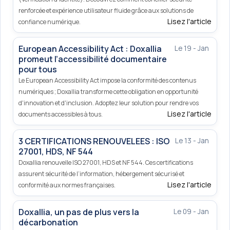
renforcée et expérience utilisateur fluide grâce aux solutions de
Lisez l'article
confiance numérique.
European Accessibility Act : Doxallia
Le 19 - Jan
promeut l’accessibilité documentaire
pour tous
Le European Accessibility Act impose la conformité des contenus
numériques ; Doxallia transforme cette obligation en opportunité
d'innovation et d'inclusion. Adoptez leur solution pour rendre vos
Lisez l'article
documents accessibles à tous.
3 CERTIFICATIONS RENOUVELEES : ISO
Le 13 - Jan
27001, HDS, NF 544
Doxallia renouvelle ISO 27001, HDS et NF 544. Ces certifications
assurent sécurité de l’information, hébergement sécurisé et
Lisez l'article
conformité aux normes françaises.
Doxallia, un pas de plus vers la
Le 09 - Jan
décarbonation