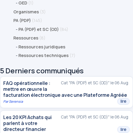
-
GED
(1)
Organismes
(3)
PA (PDP)
(145)
-
PA (PDP) et SC (OD)
(84)
Ressources
(8)
-
Ressources juridiques
-
Ressources techniques
(7)
5 Derniers communiqués
FAQ opérationnelle :
Cat "PA (PDP) et SC (OD)" le 06 Aug
mettre en œuvre la
facturation électronique avec une Plateforme Agréée
lire
Par
Serensia
Les 20 KPI Achats qui
Cat "PA (PDP) et SC (OD)" le 06 Aug
parlent à votre
directeur financier
lire