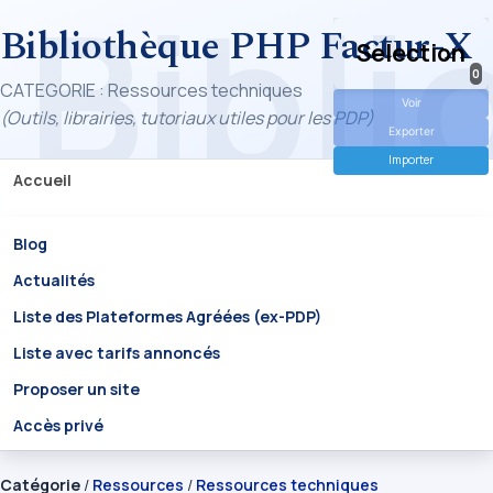
Bibliothèque PHP Factur-X
Selection
0
CATEGORIE : Ressources techniques
Voir
(Outils, librairies, tutoriaux utiles pour les PDP)
Exporter
Importer
Accueil
Blog
Actualités
Liste des Plateformes Agréées (ex-PDP)
Liste avec tarifs annoncés
Proposer un site
Accès privé
Catégorie
/
Ressources
/
Ressources techniques