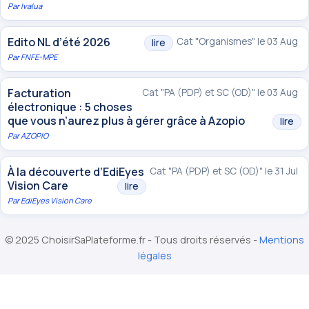
Par
Ivalua
Edito NL d’été 2026
Cat "Organismes" le 03 Aug
lire
Par
FNFE-MPE
Facturation
Cat "PA (PDP) et SC (OD)" le 03 Aug
électronique : 5 choses
que vous n’aurez plus à gérer grâce à Azopio
lire
Par
AZOPIO
À la découverte d’EdiEyes
Cat "PA (PDP) et SC (OD)" le 31 Jul
Vision Care
lire
Par
EdiEyes Vision Care
© 2025 ChoisirSaPlateforme.fr - Tous droits réservés -
Mentions
légales