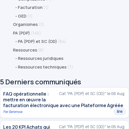
-
Facturation
(1)
-
GED
(1)
Organismes
(3)
PA (PDP)
(145)
-
PA (PDP) et SC (OD)
(84)
Ressources
(8)
-
Ressources juridiques
-
Ressources techniques
(7)
5 Derniers communiqués
FAQ opérationnelle :
Cat "PA (PDP) et SC (OD)" le 06 Aug
mettre en œuvre la
facturation électronique avec une Plateforme Agréée
lire
Par
Serensia
Les 20 KPI Achats qui
Cat "PA (PDP) et SC (OD)" le 06 Aug