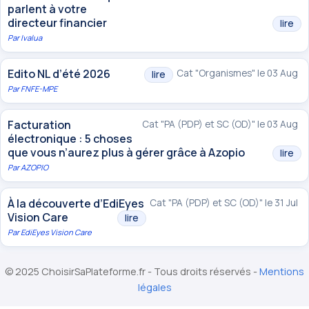
parlent à votre
directeur financier
lire
Par
Ivalua
Edito NL d’été 2026
Cat "Organismes" le 03 Aug
lire
Par
FNFE-MPE
Facturation
Cat "PA (PDP) et SC (OD)" le 03 Aug
électronique : 5 choses
que vous n’aurez plus à gérer grâce à Azopio
lire
Par
AZOPIO
À la découverte d’EdiEyes
Cat "PA (PDP) et SC (OD)" le 31 Jul
Vision Care
lire
Par
EdiEyes Vision Care
© 2025 ChoisirSaPlateforme.fr - Tous droits réservés -
Mentions
légales