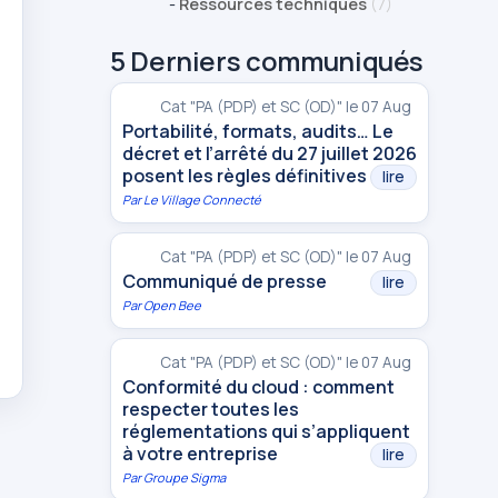
-
Ressources techniques
(7)
5 Derniers communiqués
Cat "PA (PDP) et SC (OD)" le 07 Aug
Portabilité, formats, audits… Le
décret et l’arrêté du 27 juillet 2026
posent les règles définitives
lire
Par
Le Village Connecté
Cat "PA (PDP) et SC (OD)" le 07 Aug
Communiqué de presse
lire
Par
Open Bee
Cat "PA (PDP) et SC (OD)" le 07 Aug
Conformité du cloud : comment
respecter toutes les
réglementations qui s’appliquent
à votre entreprise
lire
Par
Groupe Sigma