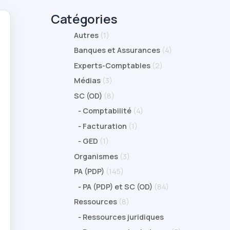
Catégories
Autres
(1)
Banques et Assurances
(4)
Experts-Comptables
(2)
Médias
(3)
SC (OD)
(8)
-
Comptabilité
(4)
-
Facturation
(1)
-
GED
(1)
Organismes
(3)
PA (PDP)
(145)
-
PA (PDP) et SC (OD)
(84)
Ressources
(8)
-
Ressources juridiques