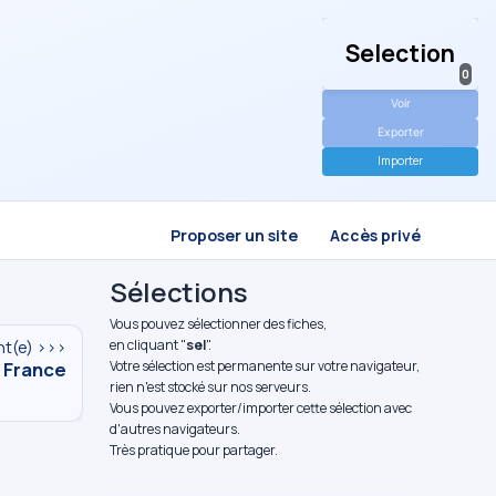
Selection
0
Voir
Exporter
Importer
Proposer un site
Accès privé
Sélections
Vous pouvez sélectionner des fiches,
en cliquant "
sel
".
nt(e) >>>
 France
Votre sélection est permanente sur votre navigateur,
rien n'est stocké sur nos serveurs.
Vous pouvez exporter/importer cette sélection avec
d'autres navigateurs.
Très pratique pour partager.