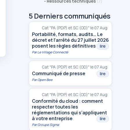
-
Ressources techniques
(7)
5 Derniers communiqués
Cat "PA (PDP) et SC (OD)" le 07 Aug
Portabilité, formats, audits… Le
décret et l’arrêté du 27 juillet 2026
posent les règles définitives
lire
Par
Le Village Connecté
Cat "PA (PDP) et SC (OD)" le 07 Aug
Communiqué de presse
lire
Par
Open Bee
Cat "PA (PDP) et SC (OD)" le 07 Aug
Conformité du cloud : comment
respecter toutes les
réglementations qui s’appliquent
à votre entreprise
lire
Par
Groupe Sigma