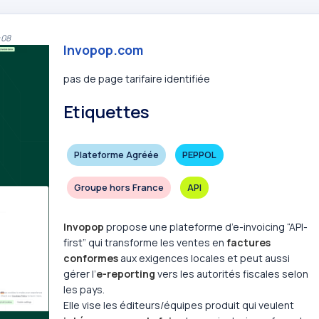
:08
Invopop.com
pas de page tarifaire identifiée
Etiquettes
Plateforme Agréée
PEPPOL
Groupe hors France
API
Invopop
propose une plateforme d’e-invoicing “API-
first” qui transforme les ventes en
factures
conformes
aux exigences locales et peut aussi
gérer l’
e-reporting
vers les autorités fiscales selon
les pays.
Elle vise les éditeurs/équipes produit qui veulent