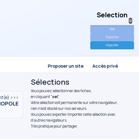
Selection
0
Voir
Exporter
Importer
Proposer un site
Accès privé
Sélections
Vous pouvez sélectionner des fiches,
en cliquant "
sel
".
nt(e) >>>
IOPOLE
Votre sélection est permanente sur votre navigateur,
rien n'est stocké sur nos serveurs.
Vous pouvez exporter/importer cette sélection avec
d'autres navigateurs.
Très pratique pour partager.