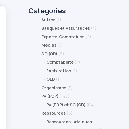
Catégories
Autres
(1)
Banques et Assurances
(4)
Experts-Comptables
(2)
Médias
(3)
SC (OD)
(8)
-
Comptabilité
(4)
-
Facturation
(1)
-
GED
(1)
Organismes
(3)
PA (PDP)
(145)
-
PA (PDP) et SC (OD)
(84)
Ressources
(8)
-
Ressources juridiques