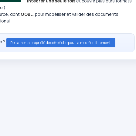
intégrer une seule fois
et couvrir plusieurs formats
ol).
urce, dont
GOBL
, pour modéliser et valider des documents
ional.
té ?
Reclamer la propriété de cette fiche pour la modifier librement.